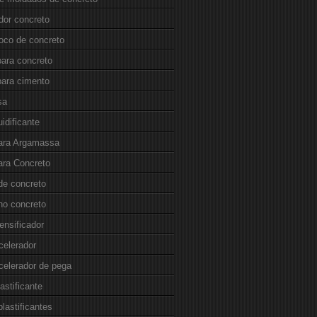
dor concreto
loco de concreto
para concreto
para cimento
sa
uidificante
para Argamassa
ara Concreto
de concreto
no concreto
ensificador
celerador
celerador de pega
lastificante
plastificantes