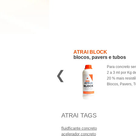
ATRAI BLOCK
blocos, pavers e tubos
Para concreto se
❮
2 a 3 ml por Kg d
20 % mais resist
Blocos, Pavers, 
ATRAI TAGS
fluidficante concreto
acelerador concreto