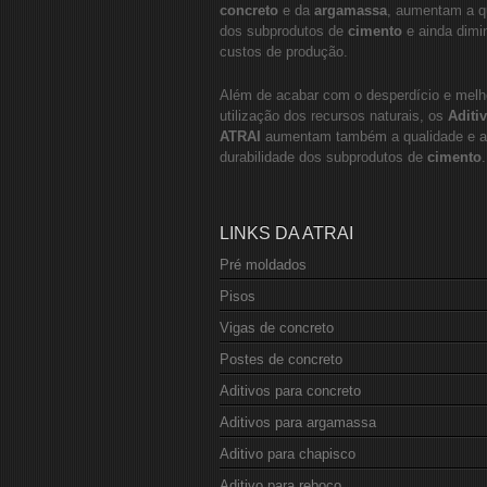
concreto
e da
argamassa
, aumentam a q
dos subprodutos de
cimento
e ainda dim
custos de produção.
Além de acabar com o desperdício e melh
utilização dos recursos naturais, os
Aditi
ATRAI
aumentam também a qualidade e a
durabilidade dos subprodutos de
cimento
.
LINKS DA ATRAI
Pré moldados
Pisos
Vigas de concreto
Postes de concreto
Aditivos para concreto
Aditivos para argamassa
Aditivo para chapisco
Aditivo para reboco