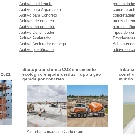
Aditivo fluidificante
pré-moldado
Aditivo para Argamassa
concreto au
Aditivo para Concreto
concretagem
Aditivos de concreto
tuneis de co
Aditivos no concreto
alta resistênc
Aditivo Densificador
Tipos de con
Aditivo Acelerador
Propriedade
Aditivo Acelerador de pega
Aditivo conc
Aditivo plastificante
aditivo de c
Startup transforma CO2 em cimento
Tribuna
 2021
ecológico e ajuda a reduzir a poluição
constru
gerada por concreto
mundo
A startup canadense CarbonCure