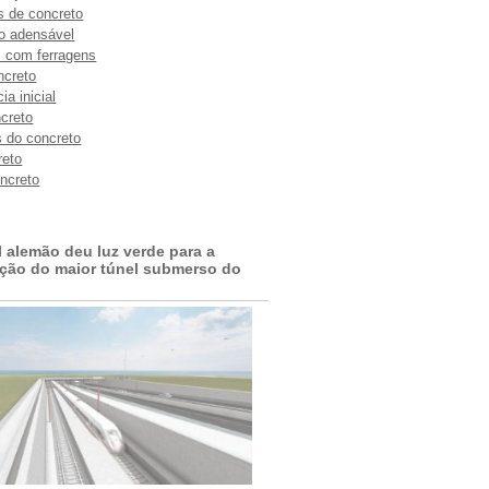
s de concreto
to adensável
 com ferragens
ncreto
ia inicial
creto
s do concreto
reto
oncreto
l alemão deu luz verde para a
ção do maior túnel submerso do