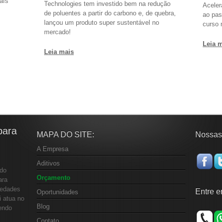
aís
Technologies tem investido bem na redução
Aceler
de poluentes a partir do carbono e, de quebra,
ao pas
lançou um produto super sustentável no
curso 
mercado!
Leia 
Leia mais
para
MAPA DO SITE:
Nossas
A Empresa
Aditivos
 do
Orçamento
ara
iedades
Entre e
Oportunidades
i atua no
Blog
endo
Contato