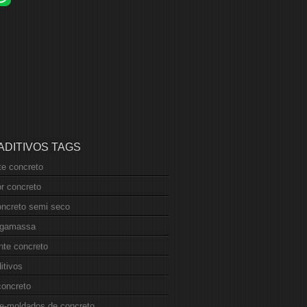
 ADITIVOS TAGS
nte concreto
r concreto
oncreto semi seco
argamassa
ante concreto
itivos
concreto
re-moldados de concreto