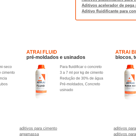
Aditivos acelerador de pega 
Aditivo fluidificante para co
ATRAI FLUID
ATRAI 
pré-moldados e usinados
blocos, 
mi-seco
Para fluidificar o concreto
e cimento
3 a 7 ml por kg de cimento
ência
Redução de 30% de água
Tubos
Pré-moldados, Concreto
usinado
aditivos para cimento
aditivos par
argamassa
aditivos par