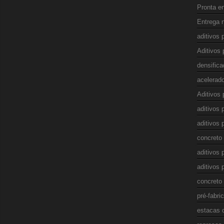
Pronta e
Entrega n
aditivos
Aditivos 
densifica
acelerad
Aditivos 
aditivos 
aditivos 
concreto
aditivos 
aditivos 
concreto
pré-fabri
estacas 