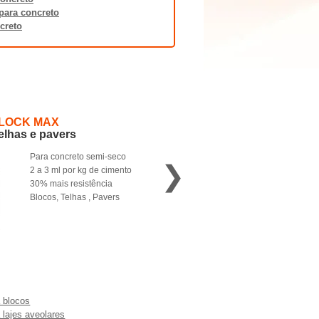
para concreto
ncreto
BLOCK MAX
telhas e pavers
Para concreto semi-seco
❯
2 a 3 ml por kg de cimento
30% mais resistência
Blocos, Telhas , Pavers
a blocos
a lajes aveolares