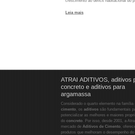
crescimento ao déficit habitacional do p
Leia mais
ATRAI ADITIVOS, aditivos 
concreto e aditivos para
argamassa
Considerado o quarto elemento na família
cimento
, os
aditivos
são fundamentais p
potencializar as melhores e maiores propr
do
concreto
. Por isso, desde 2001, a Atra
mercado de
Aditivos de Cimento
, oferec
produtos que melhoram o desempenho do