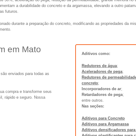
aumentam a durabilidade do concreto e da argamassa, elevando a outro patam
as futuros.
ionado durante a preparação do concreto, modificando as propriedades da mis
mento.
m em Mato
Aditivos como:
Redutores de água
;
Aceleradores de pega
;
 são enviados para todas as
Redutores de permeabilidade
concreto
;
Incorporadores de ar
;
ua compra e transforme seus
Retardadores de pega
;
l, rápido e seguro. Nossa
entre outros.
Nas seções:
Aditivos para Concreto
Aditivos para Argamassa
Aditivos densificadores para
Aditivos plastificantes para 