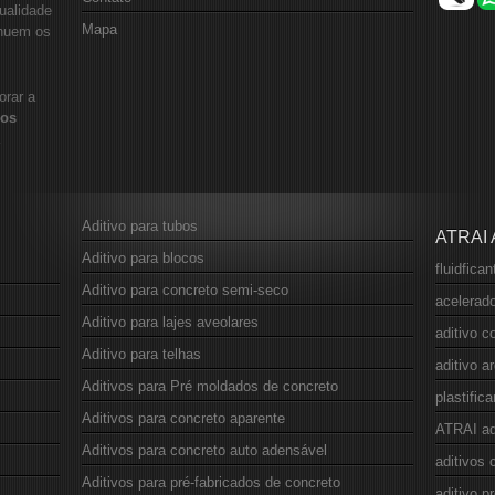
ualidade
Mapa
inuem os
orar a
vos
Aditivo para tubos
ATRAI
Aditivo para blocos
fluidfica
Aditivo para concreto semi-seco
acelerado
Aditivo para lajes aveolares
aditivo c
Aditivo para telhas
aditivo 
Aditivos para Pré moldados de concreto
plastific
Aditivos para concreto aparente
ATRAI ad
Aditivos para concreto auto adensável
aditivos 
Aditivos para pré-fabricados de concreto
aditivo p