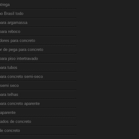
ntrega
o Brasil todo
 para argamassa
para reboco
dores para concreto
or de pega para concreto
para piso intertravado
para tubos
para concreto semi-seco
 semi seco
para telhas
para concreto aparente
 aparente
cados de concreto
de concreto