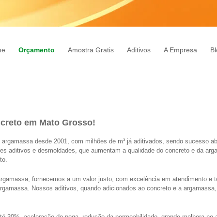
me
Orçamento
Amostra Gratis
Aditivos
A Empresa
Bl
ncreto em Mato Grosso!
e argamassa desde 2001, com milhões de m³ já aditivados, sendo sucesso abso
res aditivos e desmoldades, que aumentam a qualidade do concreto e da ar
to.
argamassa, fornecemos a um valor justo, com excelência em atendimento e tod
argamassa. Nossos aditivos, quando adicionados ao concreto e a argamassa,
 até 30%, aceleração do pega, redução da permeabilidade, grande melhora no 