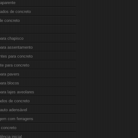
 aparente
cados de concreto
de concreto
para chapisco
 para assentamento
antes para concreto
ante para concreto
para pavers
para blocos
para lajes aveolares
ados de concreto
 auto adensável
gem com ferragens
 concreto
tência inicial