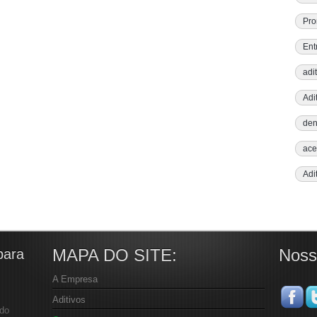
Pro
Ent
adi
Adi
den
ace
Adi
MAPA DO SITE:
Noss
para
A Empresa
Aditivos
 do