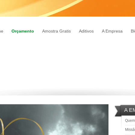
me
Orçamento
Amostra Gratis
Aditivos
A Empresa
Bl
A E
Quem
Missã