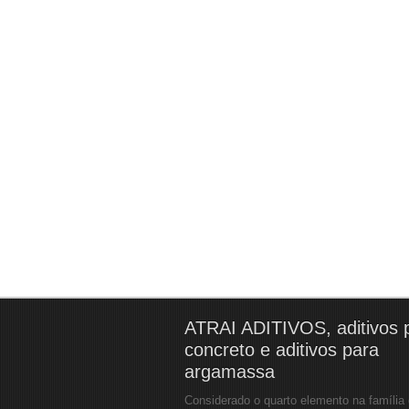
ATRAI ADITIVOS, aditivos 
concreto e aditivos para
argamassa
Considerado o quarto elemento na família