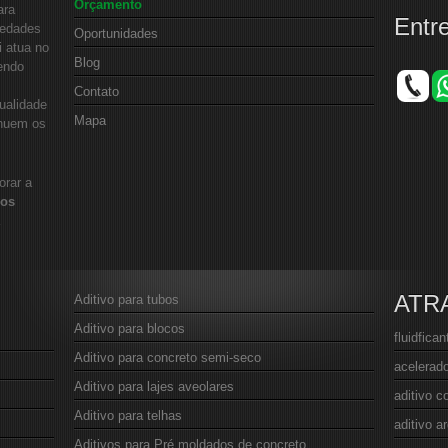
Orçamento
ara
Entr
iedades
Oportunidades
i atua no
Blog
endo
Contato
ualidade
Mapa
inuem os
orar a
vos
ATR
Aditivo para tubos
Aditivo para blocos
fluidfica
Aditivo para concreto semi-seco
acelerado
Aditivo para lajes aveolares
aditivo c
Aditivo para telhas
aditivo 
Aditivos para Pré moldados de concreto