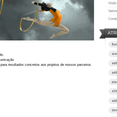
Visão
Valor
Comp
ATR
flu
ace
ado.
omunicação
adi
 para resultados concretos aos projetos de nossos parceiros.
adi
pla
ATR
adi
den