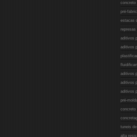
concreto
pré-fabri
estacas 
represas
aditivos 
aditivos
plastific
fluidific
aditivos 
aditivos 
aditivos 
pré-mold
concreto
concreta
tuneis de
alta resis