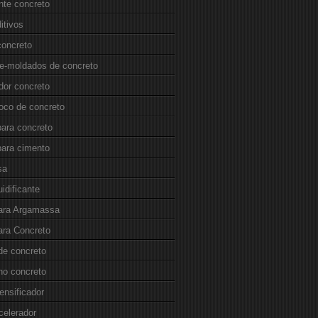
ante concreto
itivos
concreto
re-moldados de concreto
dor concreto
loco de concreto
para concreto
para cimento
sa
uidificante
para Argamassa
ara Concreto
de concreto
no concreto
ensificador
celerador