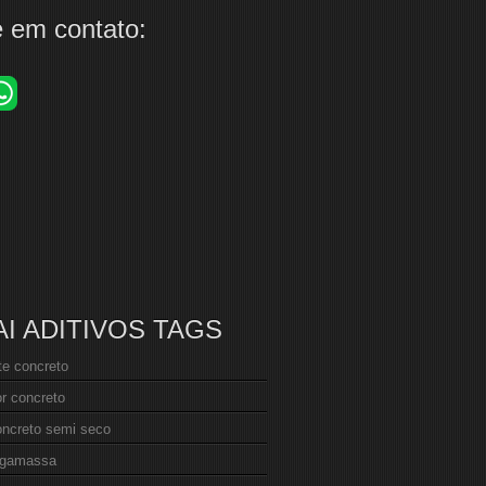
e em contato:
AI ADITIVOS TAGS
nte concreto
r concreto
oncreto semi seco
argamassa