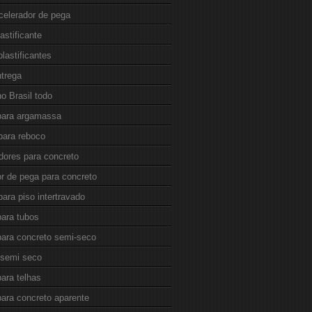
celerador de pega
lastificante
plastificantes
ntrega
o Brasil todo
 para argamassa
para reboco
dores para concreto
or de pega para concreto
para piso intertravado
para tubos
para concreto semi-seco
 semi seco
para telhas
para concreto aparente