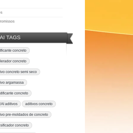
es
romissos
AI TAGS
idficante concreto
lerador concreto
tivo concreto semi seco
tivo argamassa
stificante concreto
AI aditivos
aditivos concreto
tivo pre-moldados de concreto
sificador concreto