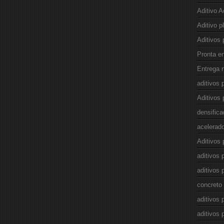
Aditivo A
Aditivo p
Aditivos 
Pronta e
Entrega n
aditivos
Aditivos 
densifica
acelerad
Aditivos 
aditivos 
aditivos 
concreto
aditivos 
aditivos 