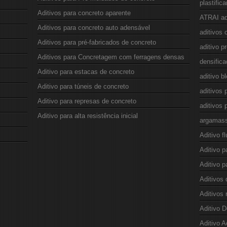
plastific
Aditivos para concreto aparente
ATRAI ad
Aditivos para concreto auto adensável
aditivos 
Aditivos para pré-fabricados de concreto
aditivo p
Aditivos para Concretagem com ferragens densas
densifica
Aditivo para estacas de concreto
aditivo b
Aditivo para túneis de concreto
aditivos 
Aditivo para represas de concreto
aditivos 
Aditivo para alta resistência inicial
argamas
Aditivo fl
Aditivo 
Aditivo p
Aditivos 
Aditivos 
Aditivo D
Aditivo A