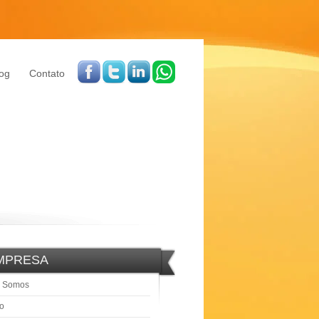
og
Contato
MPRESA
 Somos
o