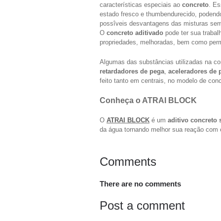
características especiais ao
concreto
. Es
estado fresco e thumbendurecido, podendo
possîveis desvantagens das misturas se
O
concreto aditivado
pode ter sua trabalh
propriedades, melhoradas, bem como perme
Algumas das substâncias utilizadas na co
retardadores de pega
,
aceleradores de 
feito tanto em centrais, no modelo de con
Conheça o ATRAI BLOCK
O
ATRAI BLOCK
é um
aditivo concreto
da água tornando melhor sua reação com
Comments
There are no comments
Post a comment