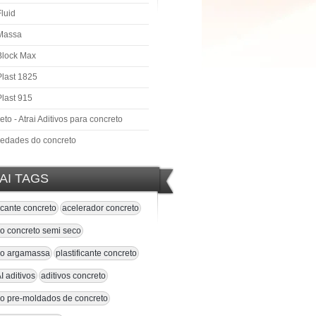
Fluid
 Massa
 Block Max
Plast 1825
Plast 915
to - Atrai Aditivos para concreto
iedades do concreto
AI TAGS
ficante concreto
acelerador concreto
vo concreto semi seco
ivo argamassa
plastificante concreto
 aditivos
aditivos concreto
vo pre-moldados de concreto