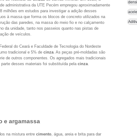
densi
ade administrativa da UTE Pecém empregou aproximadamente
8 milhões em estudos para investigar a adição desses
acele
uos à massa que forma os blocos de concreto utilizados na
Aditi
rução das paredes, na massa do meio fio e no calçamento
no da unidade, tanto nos passeios quanto nas pistas de
lação de veículos.
Federal do Ceará e Faculdade de Tecnologia do Nordeste
sumo tradicional e 5% de
cinza
. As peças pré-moldadas são
rie de outros componentes. Os agregados mais tradicionais
parte desses materiais foi substituída pela
cinza
.
to e argamassa
os na mistura entre
cimento
, água, areia e brita para dar