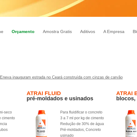
me
Orçamento
Amostra Gratis
Aditivos
A Empresa
Bl
Eneva inauguram estrada no Ceará construída com cinzas de carvão
ATRAI FLUID
ATRAI 
pré-moldados e usinados
blocos,
mi-seco
Para fluidificar o concreto
e cimento
3 a 7 ml por kg de cimento
ência
Redução de 30% de água
Tubos
Pré-moldados, Concreto
usinado