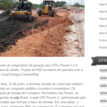
Atrai 
Atrai
Atrai
Atrai 
Atrai 
Concre
Propr
ATR
ovém de subprodutos da geração das UTEs Pecem I e II,
ase do asfalto. Projeto de P&D acontece em parceria com a
fluid
 Canal Energia Compartilhar.
aditi
eira, 11 de junho, a primeira estrada do Ceará que reutiliza
adit
do um composto asfáltico inovador e sustentável. Os
ração de energia do Complexo Termelétrico de Pecém, no
ATRAI
gestão da
edp
Brasil, e pela UTE Pecém II, administrada pela
aditi
madas que formam a base da estrada. Em uma delas, o
 outra, representa 95% da composição. É a primeira vez que