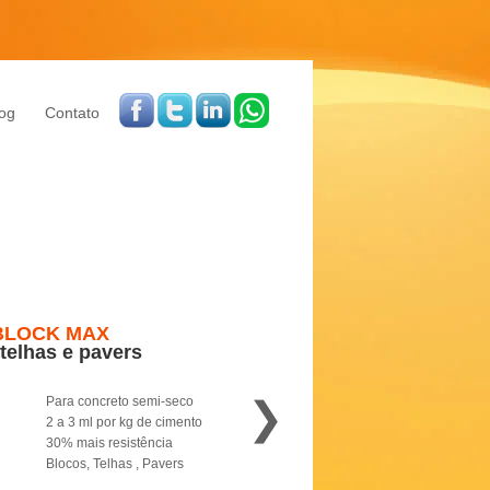
og
Contato
BLOCK MAX
 telhas e pavers
❯
Para concreto semi-seco
2 a 3 ml por kg de cimento
30% mais resistência
Blocos, Telhas , Pavers