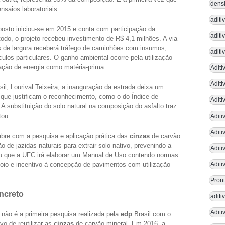
densi
ensaios laboratoriais.
aditi
osto iniciou-se em 2015 e conta com participação da
aditi
odo, o projeto recebeu investimento de R$ 4,1 milhões. A via
s de largura receberá tráfego de caminhões com insumos,
aditi
culos particulares. O ganho ambiental ocorre pela utilização
ação de energia como matéria-prima.
Aditi
Adit
il, Lourival Teixeira, a inauguração da estrada deixa um
 que justificam o reconhecimento, como o do Índice de
Aditi
 A substituição do solo natural na composição do asfalto traz
tou.
Aditi
Aditi
e abre com a pesquisa e aplicação prática das
cinzas
de carvão
o de jazidas naturais para extrair solo nativo, prevenindo a
Aditi
ou que a UFC irá elaborar um Manual de Uso contendo normas
poio e incentivo à concepção de pavimentos com utilização
Aditi
Pront
ncreto
adit
Aditi
não é a primeira pesquisa realizada pela
edp
Brasil com o
ivo de reutilizar as
cinzas
de carvão mineral. Em 2016, a