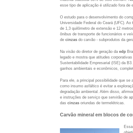
esse tipo de aplicação é utilizado fora de 
O estudo para o desenvolvimento do comp
Universidade Federal do Ceará (UFC). Ao t
de 1,3 quilômetro de extensão e 12 metro
ônibus de transporte de funcionários e veí
de
cinzas
do carvão - subprodutos da ger
Na visão do diretor de geração da
edp
Bras
legado e mostra que atitudes corporativas
Sustentabilidade Empresarial (ISE) da B3.
ganhos ambientais e econômicos, comple
Para ele, a principal possibilidade que s
como insumo asfáltico é evitar a exploraçã
degradação ambiental. Além disso, afirm
e instruções de serviço que servirão de a
das
cinzas
oriundas de termelétricas.
Carvão mineral em blocos de co
Essa 
objet