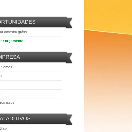
ORTUNIDADES
tar amostra grátis
itar orçamento
MPRESA
 Somos
o
es
romissos
AI ADITIVOS
Block