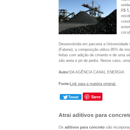
unid
R$ 5,
resíd
const
exter
circu
Desenvolvida em parceria a Universidade 
(Fatene), a composição utiliza 95% de in
feitas com adição de cimento e de uma sé
são areia e pó de pedra. Nesse caso, uma 
Autor:
DA AGÊNCIA CANAL ENERGIA
Fonte:
Link para a matéria original.
Save
Tweet
Atrai aditivos para concre
Os
aditivos para concreto
são incorporad