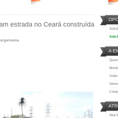
OP
am estrada no Ceará construída
Solici
Solic
 e argamassa
A E
Quem
Missã
Visão
Valor
Comp
ATR
Atrai 