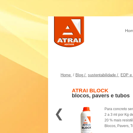
Ho
Home
/
Blog /
sustentabilidade /
EDP e 
ATRAI BLOCK
blocos, pavers e tubos
❮
Para concreto se
2 a 3 ml por Kg d
20 % mais resist
Blocos, Pavers, 