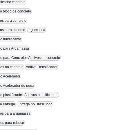
ficador concreto
vo bloco de concreto
vos para concreto
vos para cimento
argamassa
vo fluidificante
ivo para Argamassa
vo para Concreto
Aditivos de concreto
vos no concreto
Aditivo Densificador
vo Acelerador
vo Acelerador de pega
vo plastificante
Aditivos plastificantes
a entrega
Entrega no Brasil todo
ivos para argamassa
vos para reboco