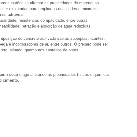
sas substâncias alteram as propriedades do material no
 ser exploradas para ampliar as qualidades e minimizar
m os
aditivos
.
abilidade, resistência, compacidade, entre outras
abilidade, retração e absorção de água reduzidas.
mposição do concreto aditivado são os superplastificantes,
pega
e incorporadores de ar, entre outros. O preparo pode ser
creto usinado, quanto nos canteiros de obras.
 semi-seco
e age alterando as propriedades físicas e químicas
 o
cimento
.