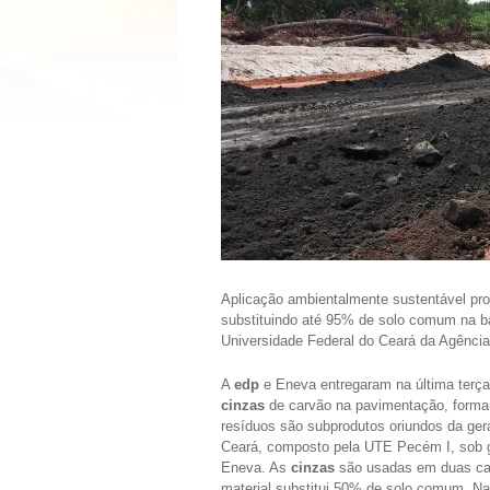
Aplicação ambientalmente sustentável pr
substituindo até 95% de solo comum na b
Universidade Federal do Ceará da Agência
A
edp
e Eneva entregaram na última terça-f
cinzas
de carvão na pavimentação, forman
resíduos são subprodutos oriundos da ge
Ceará, composto pela UTE Pecém I, sob 
Eneva. As
cinzas
são usadas em duas ca
material substitui 50% de solo comum. Na