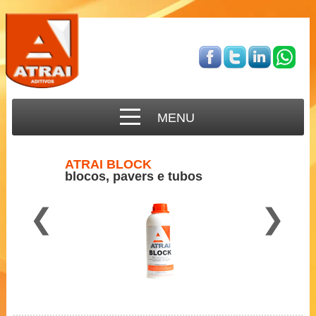
MENU
ATRAI BLOCK
blocos, pavers e tubos
❮
❯
Para concreto semi-seco
2 a 3 ml por Kg de cimento