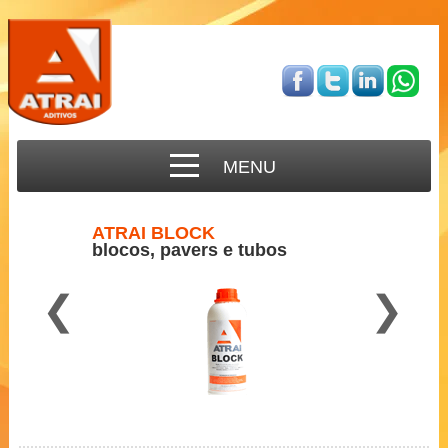
MENU
ATRAI BLOCK
blocos, pavers e tubos
❮
❯
Para concreto semi-seco
2 a 3 ml por Kg de cimento