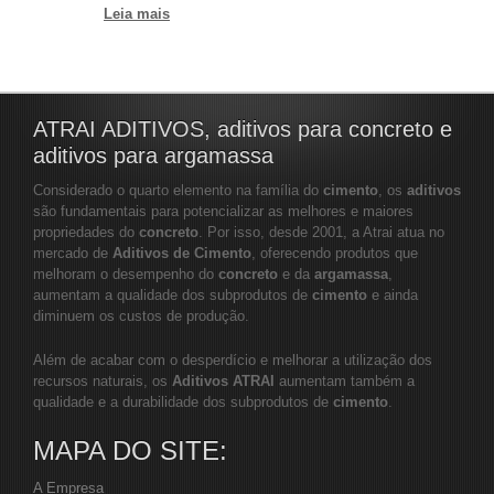
Leia mais
ATRAI ADITIVOS, aditivos para concreto e
aditivos para argamassa
Considerado o quarto elemento na família do
cimento
, os
aditivos
são fundamentais para potencializar as melhores e maiores
propriedades do
concreto
. Por isso, desde 2001, a Atrai atua no
mercado de
Aditivos de Cimento
, oferecendo produtos que
melhoram o desempenho do
concreto
e da
argamassa
,
aumentam a qualidade dos subprodutos de
cimento
e ainda
diminuem os custos de produção.
Além de acabar com o desperdício e melhorar a utilização dos
recursos naturais, os
Aditivos ATRAI
aumentam também a
qualidade e a durabilidade dos subprodutos de
cimento
.
MAPA DO SITE:
A Empresa