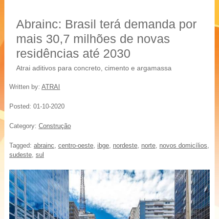
20 % mais resistência
Blocos, Pavers, Tubos
Abrainc: Brasil terá demanda por
mais 30,7 milhões de novas
residências até 2030
Atrai aditivos para concreto, cimento e argamassa
Written by:
ATRAI
Posted:
01-10-2020
Category:
Construção
Tagged:
abrainc
,
centro-oeste
,
ibge
,
nordeste
,
norte
,
novos domicílios
,
sudeste
,
sul