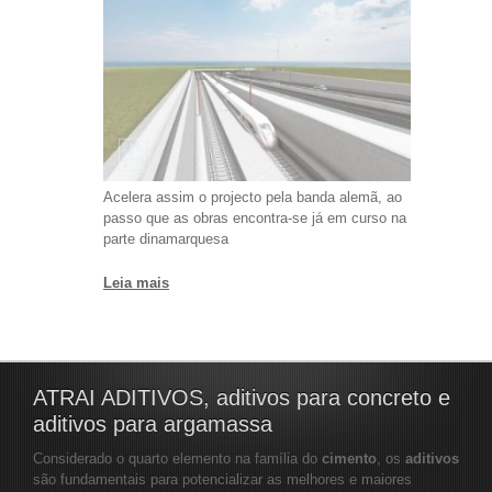
Acelera assim o projecto pela banda alemã, ao
passo que as obras encontra-se já em curso na
parte dinamarquesa
Leia mais
ATRAI ADITIVOS, aditivos para concreto e
aditivos para argamassa
Considerado o quarto elemento na família do
cimento
, os
aditivos
são fundamentais para potencializar as melhores e maiores