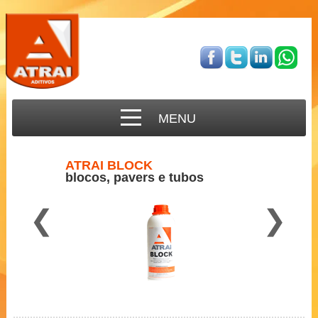
MENU
ATRAI BLOCK
blocos, pavers e tubos
❮
❯
Para concreto semi-seco
2 a 3 ml por Kg de cimento