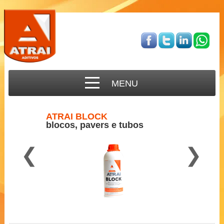
MENU
ATRAI BLOCK
blocos, pavers e tubos
❮
❯
Para concreto semi-seco
2 a 3 ml por Kg de cimento