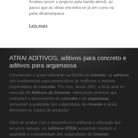
Acelera assim o projecto pela banda alemã, ao
passo que as obras encontra-se já em curso na
parte dinamarquesa
Leia mais
ATRAI ADITIVOS, aditivos para concreto e
aditivos para argamassa
Considerado o quarto elemento na família do
cimento
, os
aditivos
são fundamentais para potencializar as melhores e maiores
propriedades do
concreto
. Por isso, desde 2001, a Atrai atua no
mercado de
Aditivos de Cimento
, oferecendo produtos que
melhoram o desempenho do
concreto
e da
argamassa
,
aumentam a qualidade dos subprodutos de
cimento
e ainda
diminuem os custos de produção.
Além de acabar com o desperdício e melhorar a utilização dos
recursos naturais, os
Aditivos ATRAI
aumentam também a
qualidade e a durabilidade dos subprodutos de
cimento
.