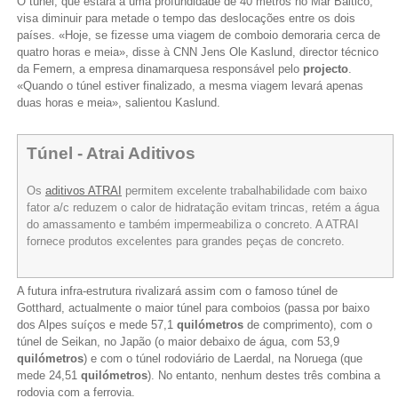
O túnel, que estará a uma profundidade de 40 metros no Mar Báltico,
visa diminuir para metade o tempo das deslocações entre os dois
países. «Hoje, se fizesse uma viagem de comboio demoraria cerca de
quatro horas e meia», disse à CNN Jens Ole Kaslund, director técnico
da Femern, a empresa dinamarquesa responsável pelo
projecto
.
«Quando o túnel estiver finalizado, a mesma viagem levará apenas
duas horas e meia», salientou Kaslund.
Túnel - Atrai Aditivos
Os
aditivos ATRAI
permitem excelente trabalhabilidade com baixo
fator a/c reduzem o calor de hidratação evitam trincas, retém a água
do amassamento e também impermeabiliza o concreto. A ATRAI
fornece produtos excelentes para grandes peças de concreto.
A futura infra-estrutura rivalizará assim com o famoso túnel de
Gotthard, actualmente o maior túnel para comboios (passa por baixo
dos Alpes suíços e mede 57,1
quilómetros
de comprimento), com o
túnel de Seikan, no Japão (o maior debaixo de água, com 53,9
quilómetros
) e com o túnel rodoviário de Laerdal, na Noruega (que
mede 24,51
quilómetros
). No entanto, nenhum destes três combina a
rodovia com a ferrovia.