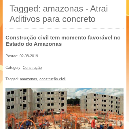
20 % mais resistência
Tagged: amazonas - Atrai
Blocos, Pavers, Tubos
Aditivos para concreto
Construção civil tem momento favorável no
Estado do Amazonas
Posted: 02-08-2019
Category:
Construção
Tagged:
amazonas
,
construção civil