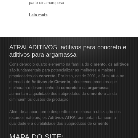
parte dinamarquesa
Leia mais
ATRAI ADITIVOS, aditivos para concreto e
aditivos para argamassa
Considerado o quarto elemento na família do
cimento
, os
aditivos
são fundamentais para potencializar as melhores e maiores
propriedades do
concreto
. Por isso, desde 2001, a Atrai atua no
mercado de
Aditivos de Cimento
, oferecendo produtos que
melhoram o desempenho do
concreto
e da
argamassa
,
aumentam a qualidade dos subprodutos de
cimento
e ainda
diminuem os custos de produção.
Além de acabar com o desperdício e melhorar a utilização dos
recursos naturais, os
Aditivos ATRAI
aumentam também a
qualidade e a durabilidade dos subprodutos de
cimento
.
MAPA DO SITE: