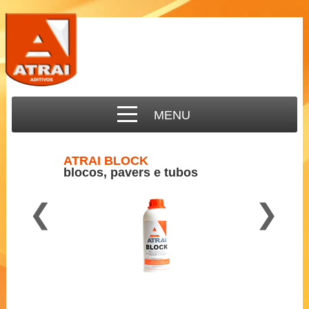
MENU
ATRAI BLOCK
blocos, pavers e tubos
❮
❯
Para concreto semi-seco
2 a 3 ml por Kg de cimento