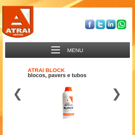
MENU
ATRAI BLOCK
blocos, pavers e tubos
❮
❯
Para concreto semi-seco
2 a 3 ml por Kg de cimento