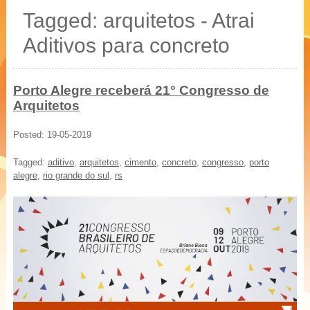
20 % mais resistência
Tagged: arquitetos - Atrai
Blocos, Pavers, Tubos
Aditivos para concreto
Porto Alegre receberá 21° Congresso de
Arquitetos
Posted: 19-05-2019
Tagged:
aditivo
,
arquitetos
,
cimento
,
concreto
,
congresso
,
porto
alegre
,
rio grande do sul
,
rs