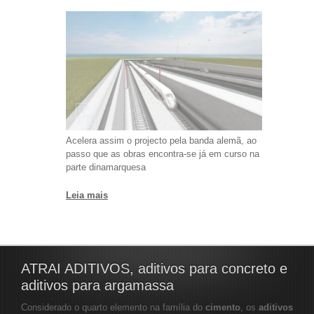
Acelera assim o projecto pela banda alemã, ao
passo que as obras encontra-se já em curso na
parte dinamarquesa
Leia mais
ATRAI ADITIVOS, aditivos para concreto e
aditivos para argamassa
Considerado o quarto elemento na família do
cimento
, os
aditivos