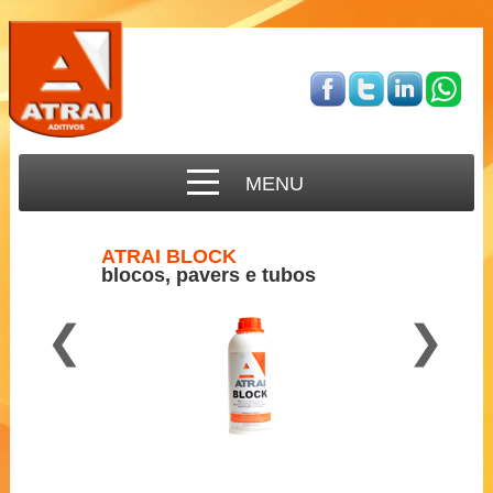
MENU
ATRAI BLOCK
blocos, pavers e tubos
❮
❯
Para concreto semi-seco
2 a 3 ml por Kg de cimento