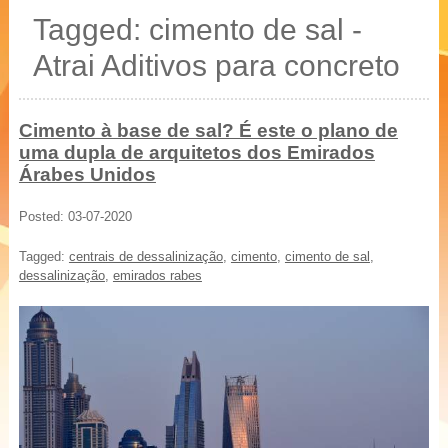
20 % mais resistência
Tagged: cimento de sal -
Blocos, Pavers, Tubos
Atrai Aditivos para concreto
Cimento à base de sal? É este o plano de
uma dupla de arquitetos dos Emirados
Árabes Unidos
Posted: 03-07-2020
Tagged:
centrais de dessalinização
,
cimento
,
cimento de sal
,
dessalinização
,
emirados rabes