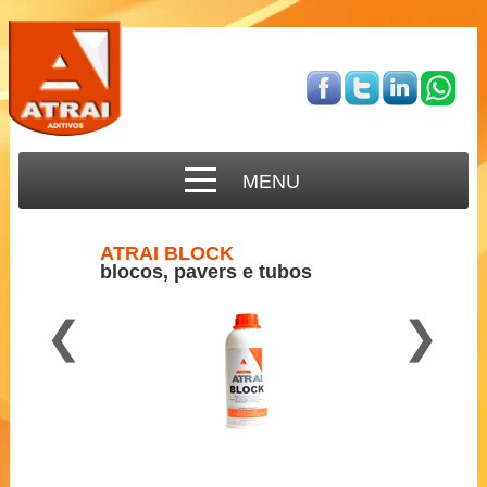
MENU
ATRAI BLOCK
blocos, pavers e tubos
❮
❯
Para concreto semi-seco
2 a 3 ml por Kg de cimento