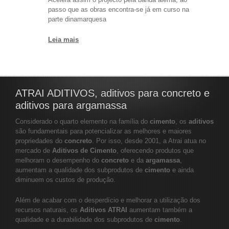
passo que as obras encontra-se já em curso na
parte dinamarquesa
Leia mais
ATRAI ADITIVOS, aditivos para concreto e
aditivos para argamassa
Considerado o quarto elemento na família do
cimento
, os
aditivos
são fundamentais para potencializar as melhores e maiores
propriedades do
concreto
. Por isso, desde 2001, a Atrai atua no
mercado de
Aditivos de Cimento
, oferecendo produtos que
melhoram o desempenho do
concreto
e da
argamassa
,
aumentam a qualidade dos subprodutos de
cimento
e ainda
diminuem os custos de produção.
Além de acabar com o desperdício e melhorar a utilização dos
recursos naturais, os
Aditivos ATRAI
aumentam também a
qualidade e a durabilidade dos subprodutos de
cimento
.