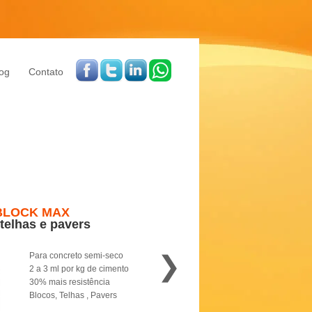
og
Contato
BLOCK MAX
 telhas e pavers
❯
Para concreto semi-seco
2 a 3 ml por kg de cimento
30% mais resistência
Blocos, Telhas , Pavers