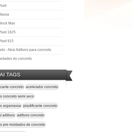
Fluid
 Massa
 Block Max
Plast 1825
Plast 915
to - Atrai Aditivos para concreto
iedades do concreto
AI TAGS
ficante concreto
acelerador concreto
vo concreto semi seco
ivo argamassa
plastificante concreto
 aditivos
aditivos concreto
vo pre-moldados de concreto