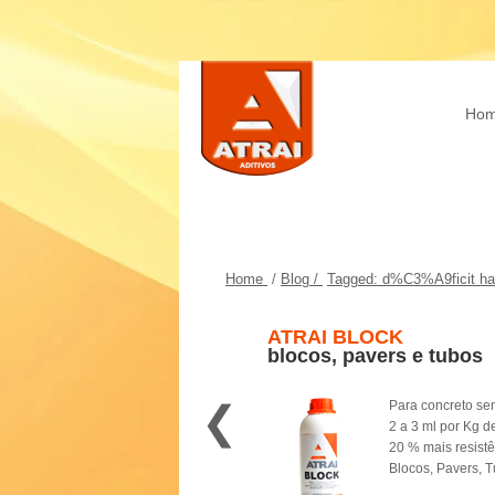
Ho
Home
/
Blog /
Tagged: d%C3%A9ficit hab
ATRAI BLOCK
blocos, pavers e tubos
❮
Para concreto se
2 a 3 ml por Kg d
20 % mais resist
Blocos, Pavers, 