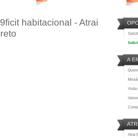
cit habitacional - Atrai
OP
reto
Solici
Solic
A E
Quem
Missã
Visão
Valor
Comp
ATR
Atrai 