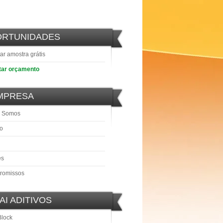
ORTUNIDADES
tar amostra grátis
itar orçamento
MPRESA
 Somos
o
es
romissos
AI ADITIVOS
Block