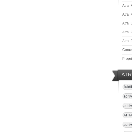
Atrai 
Atrai
Atrai
Atrai 
Atrai 
Concre
Propr
ATR
fluid
aditi
adit
ATRAI
aditi