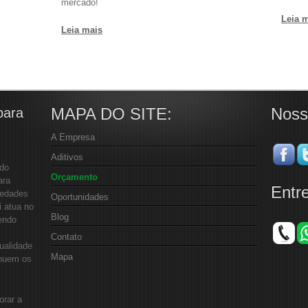
mercado!
Leia 
Leia mais
MAPA DO SITE:
Noss
para
A Empresa
Aditivos
 do
Orçamento
ara
Entr
iedades
Oportunidades
i atua no
Blog
endo
Contato
ualidade
Mapa
inuem os
orar a