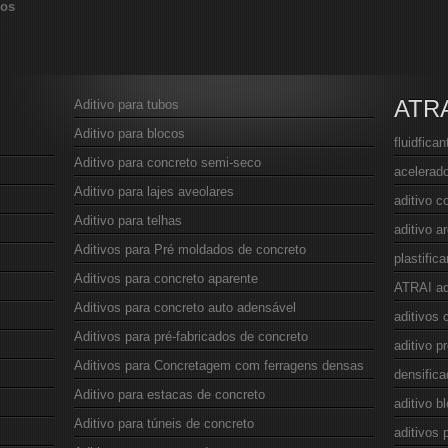
vos
ATR
Aditivo para tubos
Aditivo para blocos
fluidfica
Aditivo para concreto semi-seco
acelerado
Aditivo para lajes aveolares
aditivo c
Aditivo para telhas
aditivo 
Aditivos para Pré moldados de concreto
plastific
Aditivos para concreto aparente
ATRAI ad
Aditivos para concreto auto adensável
aditivos 
Aditivos para pré-fabricados de concreto
aditivo p
Aditivos para Concretagem com ferragens densas
densifica
Aditivo para estacas de concreto
aditivo b
Aditivo para túneis de concreto
aditivos 