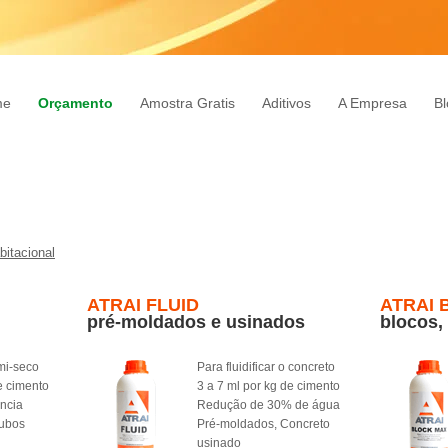
me
Orçamento
Amostra Gratis
Aditivos
A Empresa
Bl
itacional
ATRAI FLUID
ATRAI 
pré-moldados e usinados
blocos,
mi-seco
Para fluidificar o concreto
e cimento
3 a 7 ml por kg de cimento
ência
Redução de 30% de água
Tubos
Pré-moldados, Concreto
usinado