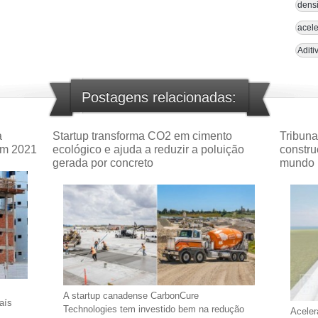
densi
acele
Aditi
Postagens relacionadas:
a
Startup transforma CO2 em cimento
Tribuna
em 2021
ecológico e ajuda a reduzir a poluição
constru
gerada por concreto
mundo
A startup canadense CarbonCure
aís
Technologies tem investido bem na redução
Aceler