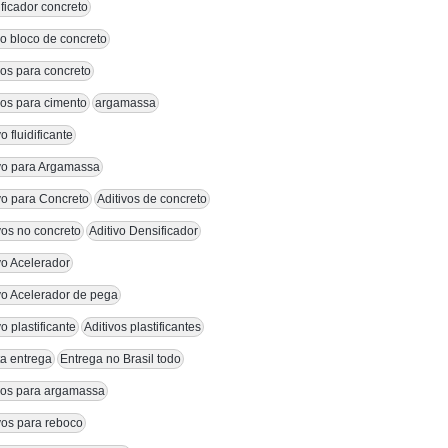
ficador concreto
vo bloco de concreto
vos para concreto
vos para cimento
argamassa
vo fluidificante
ivo para Argamassa
vo para Concreto
Aditivos de concreto
vos no concreto
Aditivo Densificador
vo Acelerador
vo Acelerador de pega
vo plastificante
Aditivos plastificantes
a entrega
Entrega no Brasil todo
ivos para argamassa
vos para reboco