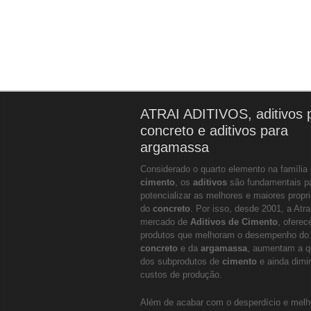
ATRAI ADITIVOS, aditivos 
concreto e aditivos para
argamassa
Considerado o quarto elemento na família
cimento
, os
aditivos
são fundamentais p
potencializar as melhores e maiores propr
do
concreto
. Por isso, desde 2001, a Atra
mercado de
Aditivos de Cimento
, oferec
produtos que melhoram o desempenho do
concreto
e da
argamassa
, aumentam a q
dos subprodutos de
cimento
e ainda dim
custos de produção.
Além de acabar com o desperdício e melh