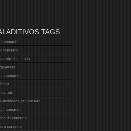
AI ADITIVOS TAGS
nte concreto
r concreto
oncreto semi seco
argamassa
ante concreto
itivos
concreto
re-moldados de concreto
dor concreto
loco de concreto
para concreto