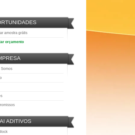
ORTUNIDADES
tar amostra grátis
itar orçamento
MPRESA
 Somos
o
es
romissos
AI ADITIVOS
Block