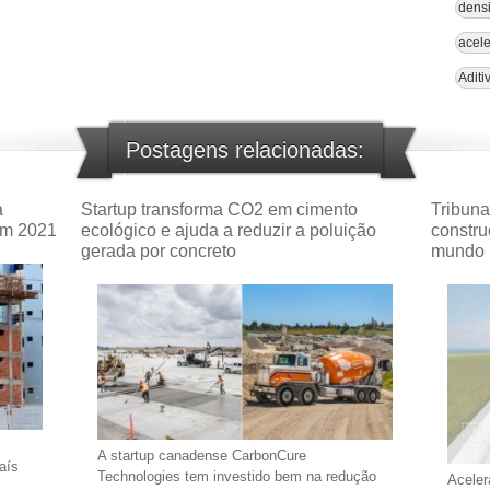
densi
acele
Aditi
Postagens relacionadas:
a
Startup transforma CO2 em cimento
Tribuna
em 2021
ecológico e ajuda a reduzir a poluição
constru
gerada por concreto
mundo
A startup canadense CarbonCure
aís
Technologies tem investido bem na redução
Aceler