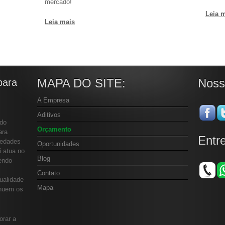
mercado!
Leia 
Leia mais
MAPA DO SITE:
Noss
para
A Empresa
Aditivos
 do
Orçamento
ara
Entr
iedades
Oportunidades
i atua no
Blog
endo
Contato
ualidade
Mapa
inuem os
orar a