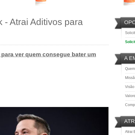
- Atrai Aditivos para
OP
Solici
Solic
 para ver quem consegue bater um
A E
Quem
Missã
Visão
Valor
Comp
ATR
Atrai 