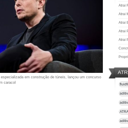
Atrai 
Atrai
Atrai
Atrai 
Atrai 
Concre
Propr
ATR
a especializada em construção de túneis, lançou um concurso
m caracol
fluid
aditi
adit
ATRAI
aditi