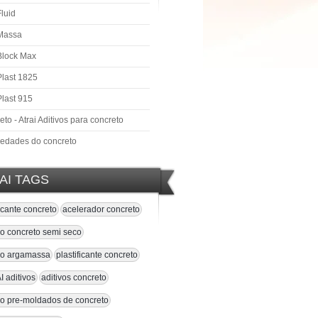
Fluid
 Massa
 Block Max
Plast 1825
Plast 915
to - Atrai Aditivos para concreto
iedades do concreto
AI TAGS
ficante concreto
acelerador concreto
vo concreto semi seco
ivo argamassa
plastificante concreto
 aditivos
aditivos concreto
vo pre-moldados de concreto