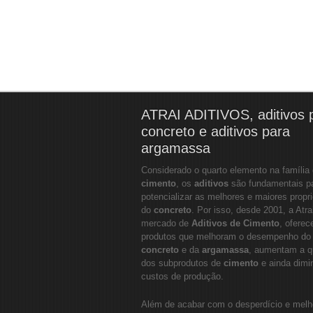
ATRAI ADITIVOS, aditivos 
concreto e aditivos para
argamassa
Considerado o quarto elemento na família
cimento
, os
aditivos
são fundamentais p
potencializar as melhores e maiores propr
do
concreto
. Por isso, desde 2001, a Atra
mercado de
Aditivos de Cimento
, oferec
produtos que melhoram o desempenho do
concreto
e da
argamassa
, aumentam a q
dos subprodutos de
cimento
e ainda dim
custos de produção.
Além de acabar com o desperdício e melh