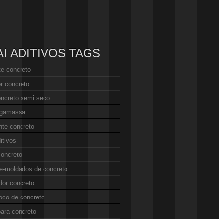
AI ADITIVOS TAGS
nte concreto
r concreto
oncreto semi seco
argamassa
ante concreto
itivos
concreto
re-moldados de concreto
dor concreto
loco de concreto
para concreto