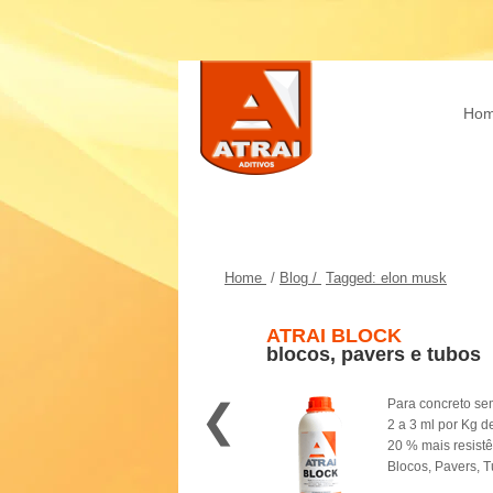
Ho
Home
/
Blog /
Tagged: elon musk
ATRAI BLOCK
blocos, pavers e tubos
❮
Para concreto se
2 a 3 ml por Kg d
20 % mais resist
Blocos, Pavers, 