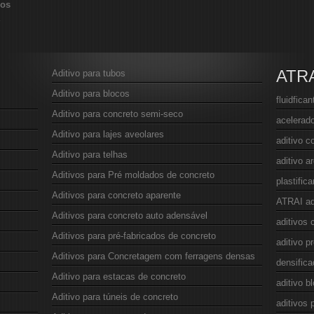
vos
ATR
Aditivo para tubos
Aditivo para blocos
fluidfica
Aditivo para concreto semi-seco
acelerado
Aditivo para lajes aveolares
aditivo c
Aditivo para telhas
aditivo 
Aditivos para Pré moldados de concreto
plastific
Aditivos para concreto aparente
ATRAI ad
Aditivos para concreto auto adensável
aditivos 
Aditivos para pré-fabricados de concreto
aditivo p
Aditivos para Concretagem com ferragens densas
densifica
Aditivo para estacas de concreto
aditivo b
Aditivo para túneis de concreto
aditivos 