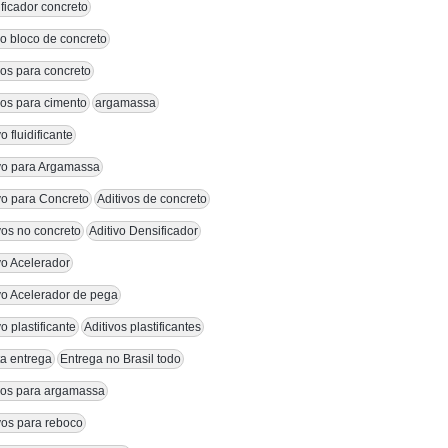
ficador concreto
vo bloco de concreto
vos para concreto
vos para cimento
argamassa
vo fluidificante
ivo para Argamassa
vo para Concreto
Aditivos de concreto
vos no concreto
Aditivo Densificador
vo Acelerador
vo Acelerador de pega
vo plastificante
Aditivos plastificantes
a entrega
Entrega no Brasil todo
ivos para argamassa
vos para reboco