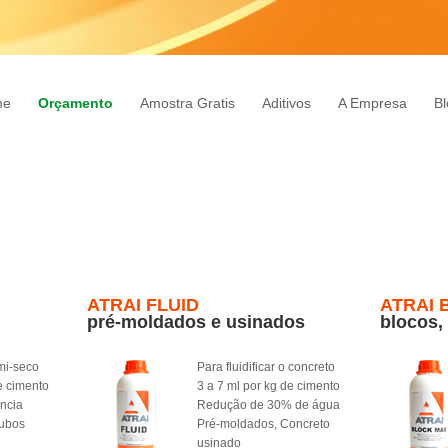
me
Orçamento
Amostra Gratis
Aditivos
A Empresa
Bl
ATRAI FLUID
ATRAI 
pré-moldados e usinados
blocos,
mi-seco
Para fluidificar o concreto
e cimento
3 a 7 ml por kg de cimento
ência
Redução de 30% de água
Tubos
Pré-moldados, Concreto
usinado