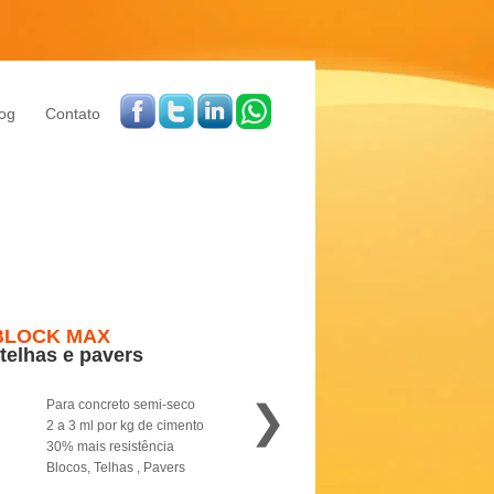
og
Contato
BLOCK MAX
 telhas e pavers
❯
Para concreto semi-seco
2 a 3 ml por kg de cimento
30% mais resistência
Blocos, Telhas , Pavers