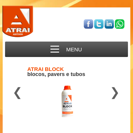
MENU
ATRAI BLOCK
blocos, pavers e tubos
❮
❯
Para concreto semi-seco
2 a 3 ml por Kg de cimento