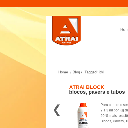
Ho
Home
/
Blog /
Tagged: itbi
ATRAI BLOCK
blocos, pavers e tubos
❮
Para concreto se
2 a 3 ml por Kg d
20 % mais resist
Blocos, Pavers, 