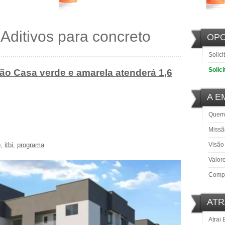
i Aditivos para concreto
OP
Solici
Solic
o Casa verde e amarela atenderá 1,6
A E
Quem
Missã
o
,
itbi
,
programa
Visão
Valor
Comp
ATR
Atrai 