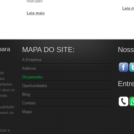
mercado!
Leia 
Leia mais
MAPA DO SITE:
Noss
para
A Empresa
Aditivos
 do
Orçamento
ara
Entr
iedades
Oportunidades
i atua no
Blog
endo
Contato
ualidade
Mapa
inuem os
orar a