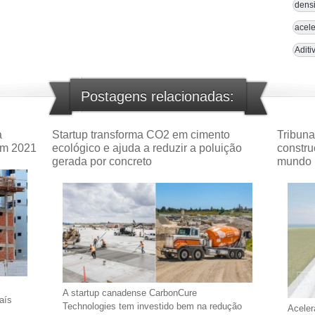
densi
acele
Aditi
Postagens relacionadas:
a
Startup transforma CO2 em cimento
Tribuna
em 2021
ecológico e ajuda a reduzir a poluição
constru
gerada por concreto
mundo
A startup canadense CarbonCure
aís
Technologies tem investido bem na redução
Aceler