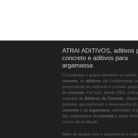
ATRAI ADITIVOS, aditivos 
concreto e aditivos para
argamassa
Considerado o quarto elemento na família
cimento
, os
aditivos
são fundamentais p
potencializar as melhores e maiores propr
do
concreto
. Por isso, desde 2001, a Atra
mercado de
Aditivos de Cimento
, oferec
produtos que melhoram o desempenho do
concreto
e da
argamassa
, aumentam a q
dos subprodutos de
cimento
e ainda dim
custos de produção.
Além de acabar com o desperdício e melh