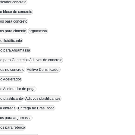
ficador concreto
vo bloco de concreto
vos para concreto
vos para cimento
argamassa
vo fluidificante
ivo para Argamassa
vo para Concreto
Aditivos de concreto
vos no concreto
Aditivo Densificador
vo Acelerador
vo Acelerador de pega
vo plastificante
Aditivos plastificantes
a entrega
Entrega no Brasil todo
ivos para argamassa
vos para reboco