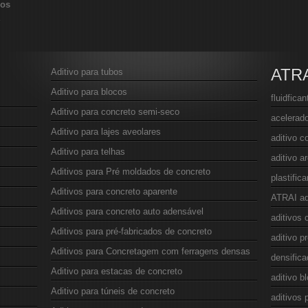
vos
ATR
Aditivo para tubos
Aditivo para blocos
fluidfica
Aditivo para concreto semi-seco
acelerado
Aditivo para lajes aveolares
aditivo c
Aditivo para telhas
aditivo 
Aditivos para Pré moldados de concreto
plastific
Aditivos para concreto aparente
ATRAI ad
Aditivos para concreto auto adensável
aditivos 
Aditivos para pré-fabricados de concreto
aditivo p
Aditivos para Concretagem com ferragens densas
densifica
Aditivo para estacas de concreto
aditivo b
Aditivo para túneis de concreto
aditivos 