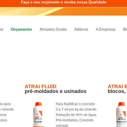
Faça o seu orçamento e receba nossa Qualidade
me
Orçamento
Amostra Gratis
Aditivos
A Empresa
Bl
ATRAI FLUID
ATRAI 
pré-moldados e usinados
blocos,
mi-seco
Para fluidificar o concreto
e cimento
3 a 7 ml por kg de cimento
ência
Redução de 30% de água
Tubos
Pré-moldados, Concreto
usinado