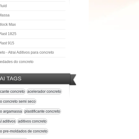
Fluid
 Massa
 Block Max
Plast 1825
Plast 915
to - Atrai Aditivos para concreto
iedades do concreto
AI TAGS
ficante concreto
acelerador concreto
vo concreto semi seco
ivo argamassa
plastificante concreto
 aditivos
aditivos concreto
vo pre-moldados de concreto