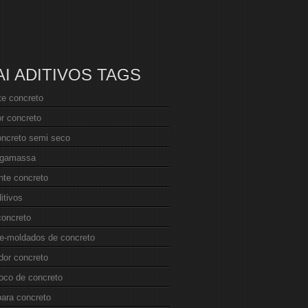
AI ADITIVOS TAGS
nte concreto
r concreto
oncreto semi seco
argamassa
ante concreto
itivos
concreto
re-moldados de concreto
dor concreto
loco de concreto
para concreto