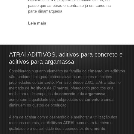
passo que as obras encontra-se já em curso na
parte dinamarquesa
Leia mais
ATRAI ADITIVOS, aditivos para concreto e
aditivos para argamassa
Considerado o quarto elemento na família do
cimento
, os
aditivos
são fundamentais para potencializar as melhores e maiores
propriedades do
concreto
. Por isso, desde 2001, a Atrai atua no
mercado de
Aditivos de Cimento
, oferecendo produtos que
melhoram o desempenho do
concreto
e da
argamassa
,
aumentam a qualidade dos subprodutos de
cimento
e ainda
diminuem os custos de produção.
Além de acabar com o desperdício e melhorar a utilização dos
recursos naturais, os
Aditivos ATRAI
aumentam também a
qualidade e a durabilidade dos subprodutos de
cimento
.