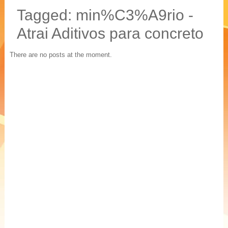
20 % mais resistência
Tagged: min%C3%A9rio -
Blocos, Pavers, Tubos
Atrai Aditivos para concreto
There are no posts at the moment.