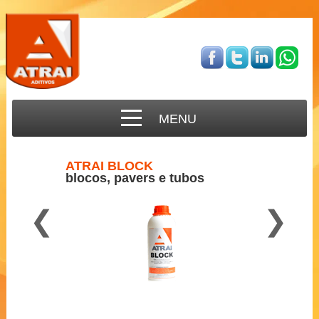
MENU
ATRAI BLOCK
blocos, pavers e tubos
❮
❯
Para concreto semi-seco
2 a 3 ml por Kg de cimento