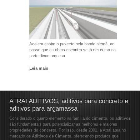
Acelera assim o projecto pela banda alemã, ao
passo que as obras encontra-se já em curso na
parte dinamarquesa
Leia mais
ATRAI ADITIVOS, aditivos para concreto e
aditivos para argamassa
Considerado o quarto elemento na família do
cimento
, os
aditivos
são fundamentais para potencializar as melhores e maiores
propriedades do
concreto
. Por isso, desde 2001, a Atrai atua no
mercado de
Aditivos de Cimento
, oferecendo produtos que