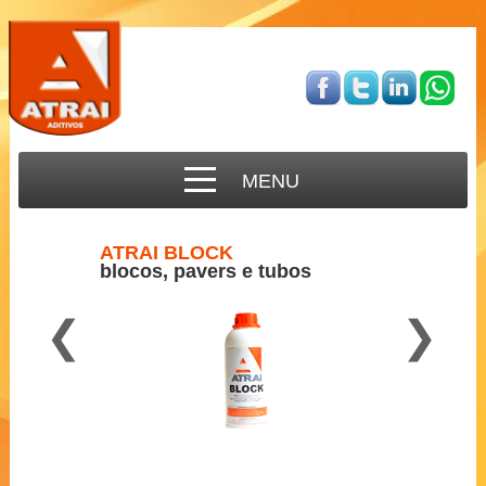
MENU
ATRAI BLOCK
blocos, pavers e tubos
❮
❯
Para concreto semi-seco
2 a 3 ml por Kg de cimento