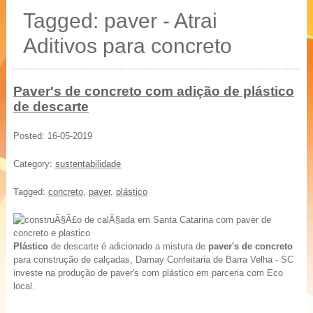
20 % mais resistência
Tagged: paver - Atrai
Blocos, Pavers, Tubos
Aditivos para concreto
Paver's de concreto com adição de plástico
de descarte
Posted: 16-05-2019
Category:
sustentabilidade
Tagged:
concreto
,
paver
,
plástico
Plástico
d
e descarte é adicionado a mistura de
paver's de concreto
para construção de calçadas, Damay Confeitaria de Barra Velha - SC
investe na produção de paver's com plástico em parceria com Eco
local.