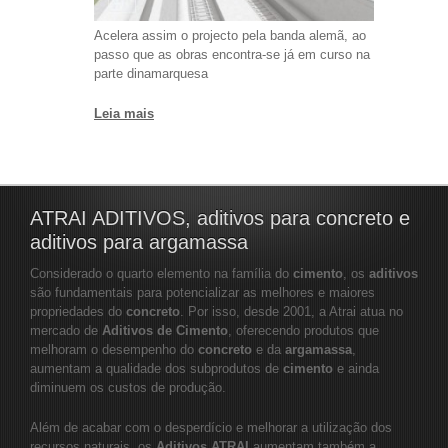
Acelera assim o projecto pela banda alemã, ao
passo que as obras encontra-se já em curso na
parte dinamarquesa
Leia mais
ATRAI ADITIVOS, aditivos para concreto e
aditivos para argamassa
Considerado o quarto elemento na família do
cimento
, os
aditivos
são fundamentais para potencializar as melhores e maiores
propriedades do
concreto
. Por isso, desde 2001, a Atrai atua no
mercado de
Aditivos de Cimento
, oferecendo produtos que
melhoram o desempenho do
concreto
e da
argamassa
,
aumentam a qualidade dos subprodutos de
cimento
e ainda
diminuem os custos de produção.
Além de acabar com o desperdício e melhorar a utilização dos
recursos naturais, os
Aditivos ATRAI
aumentam também a