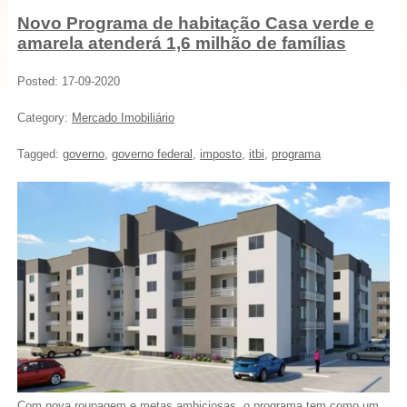
Novo Programa de habitação Casa verde e
amarela atenderá 1,6 milhão de famílias
Posted: 17-09-2020
Category:
Mercado Imobiliário
Tagged:
governo
,
governo federal
,
imposto
,
itbi
,
programa
Com nova roupagem e metas ambiciosas, o programa tem como um