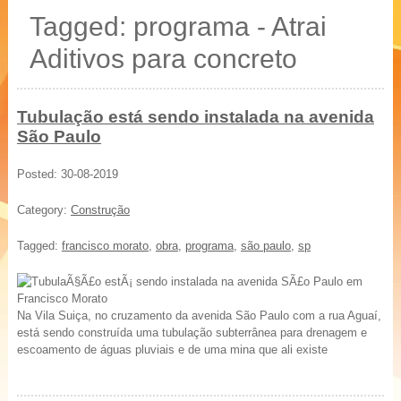
20 % mais resistência
Tagged: programa - Atrai
Blocos, Pavers, Tubos
Aditivos para concreto
Tubulação está sendo instalada na avenida
São Paulo
Posted: 30-08-2019
Category:
Construção
Tagged:
francisco morato
,
obra
,
programa
,
são paulo
,
sp
Na Vila Suiça, no cruzamento da avenida São Paulo com a rua Aguaí,
está sendo construída uma tubulação subterrânea para drenagem e
escoamento de águas pluviais e de uma mina que ali existe