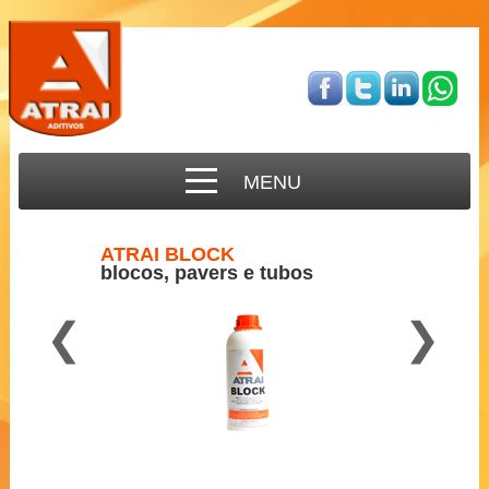
MENU
ATRAI BLOCK
blocos, pavers e tubos
❮
❯
Para concreto semi-seco
2 a 3 ml por Kg de cimento