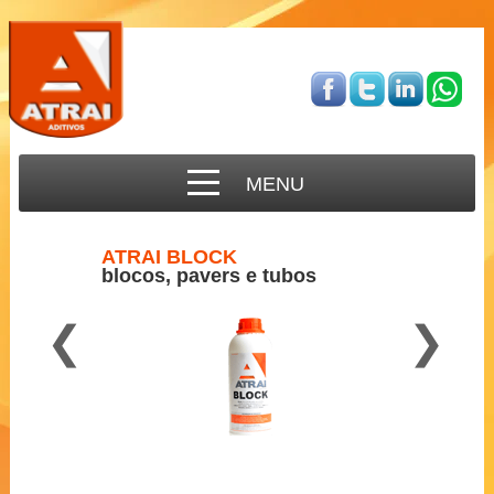
MENU
ATRAI BLOCK
blocos, pavers e tubos
❮
❯
Para concreto semi-seco
2 a 3 ml por Kg de cimento