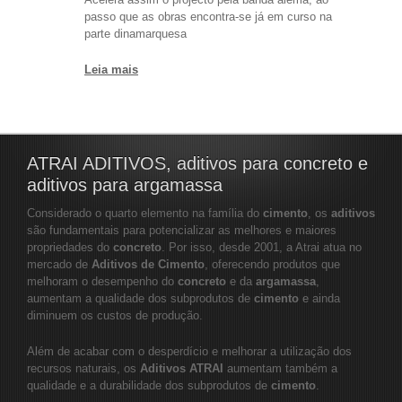
passo que as obras encontra-se já em curso na
parte dinamarquesa
Leia mais
ATRAI ADITIVOS, aditivos para concreto e
aditivos para argamassa
Considerado o quarto elemento na família do
cimento
, os
aditivos
são fundamentais para potencializar as melhores e maiores
propriedades do
concreto
. Por isso, desde 2001, a Atrai atua no
mercado de
Aditivos de Cimento
, oferecendo produtos que
melhoram o desempenho do
concreto
e da
argamassa
,
aumentam a qualidade dos subprodutos de
cimento
e ainda
diminuem os custos de produção.
Além de acabar com o desperdício e melhorar a utilização dos
recursos naturais, os
Aditivos ATRAI
aumentam também a
qualidade e a durabilidade dos subprodutos de
cimento
.