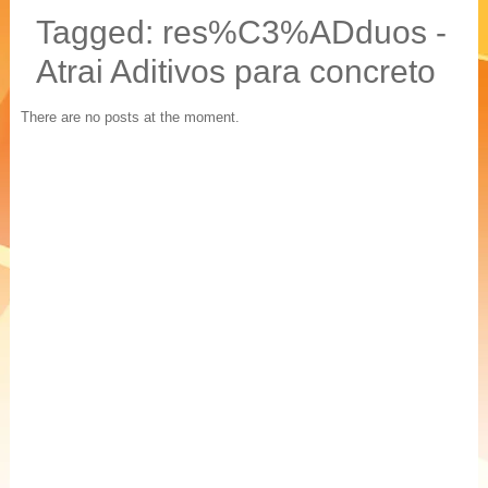
20 % mais resistência
Tagged: res%C3%ADduos -
Blocos, Pavers, Tubos
Atrai Aditivos para concreto
There are no posts at the moment.