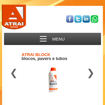
MENU
ATRAI BLOCK
blocos, pavers e tubos
❮
❯
Para concreto semi-seco
2 a 3 ml por Kg de cimento