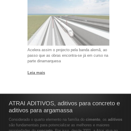
Acelera assim o projecto pela banda alemã, ao
passo que as obras encontra-se já em curso na
parte dinamarquesa
Leia mais
ATRAI ADITIVOS, aditivos para concreto e
aditivos para argamassa
Considerado o quarto elemento na família do
cimento
, os
aditivos
são fundamentais para potencializar as melhores e maiores
propriedades do
concreto
. Por isso, desde 2001, a Atrai atua no