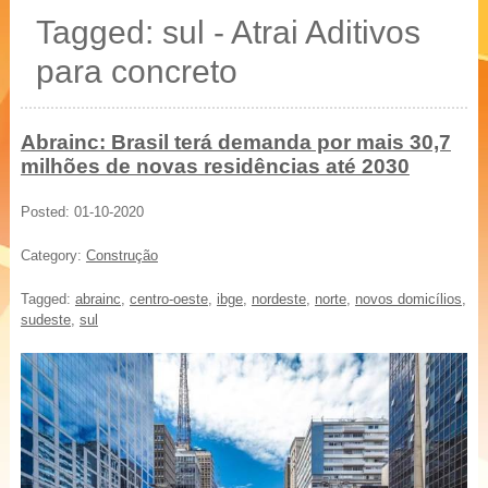
20 % mais resistência
Tagged: sul - Atrai Aditivos
Blocos, Pavers, Tubos
para concreto
Abrainc: Brasil terá demanda por mais 30,7
milhões de novas residências até 2030
Posted: 01-10-2020
Category:
Construção
Tagged:
abrainc
,
centro-oeste
,
ibge
,
nordeste
,
norte
,
novos domicílios
,
sudeste
,
sul