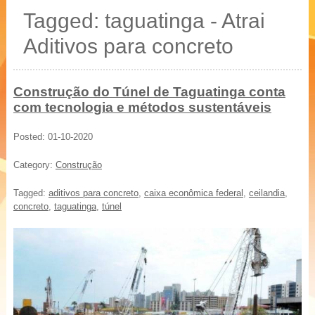
20 % mais resistência
Tagged: taguatinga - Atrai
Blocos, Pavers, Tubos
Aditivos para concreto
Construção do Túnel de Taguatinga conta
com tecnologia e métodos sustentáveis
Posted: 01-10-2020
Category:
Construção
Tagged:
aditivos para concreto
,
caixa econômica federal
,
ceilandia
,
concreto
,
taguatinga
,
túnel