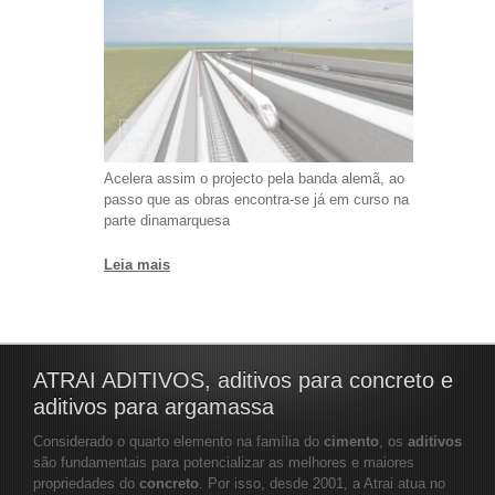
Acelera assim o projecto pela banda alemã, ao
passo que as obras encontra-se já em curso na
parte dinamarquesa
Leia mais
ATRAI ADITIVOS, aditivos para concreto e
aditivos para argamassa
Considerado o quarto elemento na família do
cimento
, os
aditivos
são fundamentais para potencializar as melhores e maiores
propriedades do
concreto
. Por isso, desde 2001, a Atrai atua no