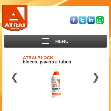
MENU
ATRAI BLOCK
blocos, pavers e tubos
❮
❯
Para concreto semi-seco
2 a 3 ml por Kg de cimento