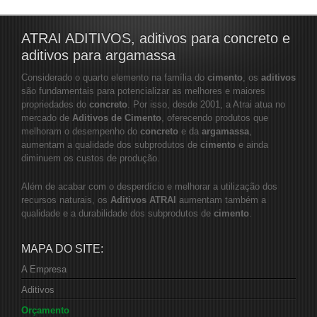
ATRAI ADITIVOS, aditivos para concreto e
aditivos para argamassa
Considerado o quarto elemento na família do
cimento
, os
aditivos
são fundamentais para potencializar as melhores e maiores
propriedades do
concreto
. Por isso, desde 2001, a Atrai atua no
mercado de
Aditivos de Cimento
, oferecendo produtos que
melhoram o desempenho do
concreto
e da
argamassa
,
aumentam a qualidade dos subprodutos de
cimento
e ainda
diminuem os custos de produção.
Além de acabar com o desperdício e melhorar a utilização dos
recursos naturais, os
Aditivos ATRAI
aumentam também a
qualidade e a durabilidade dos subprodutos de
cimento
.
MAPA DO SITE:
A Empresa
Aditivos
Orçamento